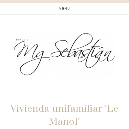
Saltar
MENU
al
contenido
principal
Vivienda unifamiliar `Le
Manol´