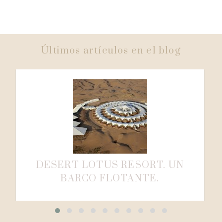
Últimos artículos en el blog
DESERT LOTUS RESORT. UN
BARCO FLOTANTE.
Desert Lotus Resort está situado en el místico
Xiang Sha Wan, en el desierto de Gobi,