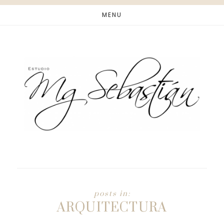
Saltar
MENU
al
contenido
principal
ARQUITECTURA